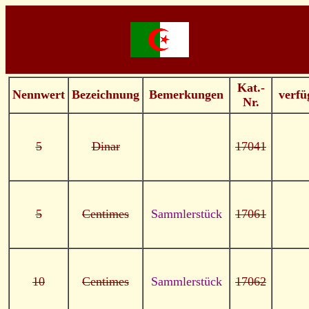
Kat.-
Nennwert
Bezeichnung
Bemerkungen
verfü
Nr.
5
Dinar
17041
5
Centimes
Sammlerstück
17061
10
Centimes
Sammlerstück
17062